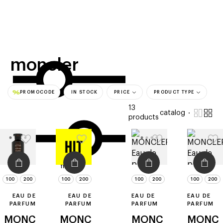
beauty
gift
beau
stores
new
trending
offers
cards
el
moncler
PROMOCODE
IN STOCK
PRICE
PRODUCT TYPE
13
catalog
products
filters
100
200
100
200
100
200
100
200
EAU DE
EAU DE
EAU DE
EAU DE
PARFUM
PARFUM
PARFUM
PARFUM
MONC
MONC
MONC
MONC