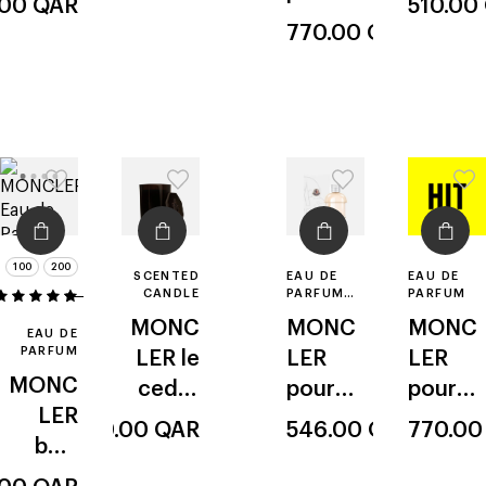
.00
QAR
510.00
bleu
femme
femme
e
770.00
QAR
home
100
200
SCENTED
EAU DE
EAU DE
CANDLE
PARFUM
PARFUM
2
REFILL
MONC
MONC
MONC
EAU DE
PARFUM
LER
le
LER
LER
MONC
cedre
pour
pour
LER
bleu
femme
homm
320.00
QAR
546.00
QAR
770.0
bois
e
rouge