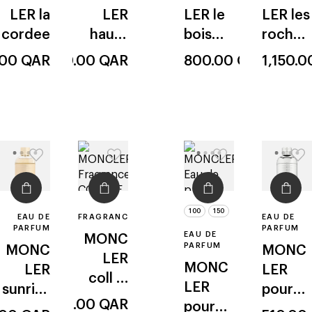
LER
la
LER
LER
le
LER
les
cordee
haute
bois
roches
monta
glacé
noires
.00
QAR
800.00
QAR
800.00
QAR
1,150.
gne
100
150
EAU DE
FRAGRANCE
EAU DE
PARFUM
PARFUM
EAU DE
MONC
PARFUM
MONC
MONC
LER
MONC
LER
LER
coll le
LER
sunrise
pour
cedre
451.00
QAR
pour
pour
homm