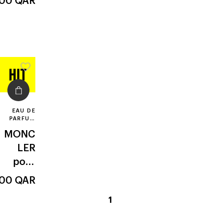
.00
QAR
EAU DE
PARFUM
REFILL
MONC
LER
pour
homm
.00
QAR
e
current
1
page