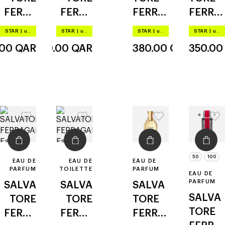
PARFUM
TRAVEL
FERRA
FERRA
FERRA
FERRA
SIZE SET
GAMO
GAMO
GAMO
GAMO
STAR
|
up to –20%
STAR
|
up to –20%
STAR
|
up to –20%
STAR
|
up to –20%
signori
intense
red
subtil
.00
QAR
450.00
QAR
380.00
QAR
350.0
na
leather
leather
pour
homm
e
50
100
EAU DE
EAU DE
EAU DE
PARFUM
TOILETTE
PARFUM
EAU DE
PARFUM
SALVA
SALVA
SALVA
SALVA
TORE
TORE
TORE
TORE
FERRA
FERRA
FERRA