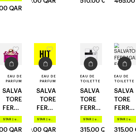
450.00
QAR
510.00
QAR
465.0
acqua
l wood
na
.00
QAR
ezzenz
iale
EAU DE
EAU DE
EAU DE
EAU DE
PARFUM
PARFUM
TOILETTE
TOILETTE
SALVA
SALVA
SALVA
SALVA
TORE
TORE
TORE
TORE
FERRA
FERRA
FERRA
FERRA
GAMO
GAMO
GAMO
GAMO
STAR
|
up to –20%
STAR
|
up to –20%
STAR
|
up to –20%
STAR
|
up to –20%
signori
signori
f by
f by
.00
QAR
420.00
QAR
315.00
QAR
315.00
na
na
ferraga
ferraga