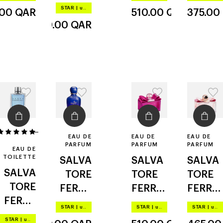
GAMO
ferraga
signori
acqua
STAR
|
up to –20%
.00
QAR
510.00
QAR
375.00
amo
mo
na
ezzenz
440.00
QAR
misteri
iale blu
osa
1
EAU DE
EAU DE
EAU DE
PARFUM
PARFUM
PARFUM
EAU DE
TOILETTE
SALVA
SALVA
SALVA
SALVA
TORE
TORE
TORE
TORE
FERRA
FERRA
FERRA
FERRA
GAMO
GAMO
GAMO
STAR
|
up to –20%
STAR
|
up to –20%
STAR
|
up to –20%
GAMO
orienta
ribelle
signori
STAR
|
up to –20%