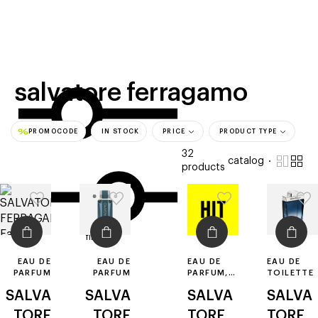
beauty
gift
beau
stores
new
trending
offers
cards
el
salvatore ferragamo
PROMOCODE
IN STOCK
PRICE
PRODUCT TYPE
32
catalog
products
filters
EAU DE
EAU DE
EAU DE
EAU DE
PARFUM
PARFUM
PARFUM,
TOILETTE
SHOWER
SALVA
SALVA
SALVA
SALVA
GEL, EAU
DE
TORE
TORE
TORE
TORE